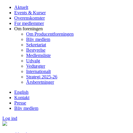
Gå
Aktuelt
til
Events & Kurser
hovedindhold
Overenskomster
For medlemmer
Om foreningen
Om Producentforeningen
Bliv medlem
Sekretariat
Bestyrelse
Medlemsliste
Udvalg
Vedtægter
Internationalt
Strategi 2025-26
Årsberetninger
English
Kontakt
Presse
Bliv medlem
Log ind