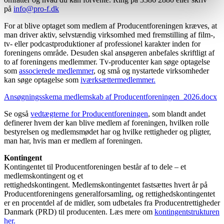
på
info@pro-f.dk
For at blive optaget som medlem af Producentforeningen kræves, at
man driver aktiv, selvstændig virksomhed med fremstilling af film-,
tv- eller podcastproduktioner af professionel karakter inden for
foreningens område. Desuden skal ansøgeren anbefales skriftligt af
to af foreningens medlemmer. Tv-producenter kan søge optagelse
som
associerede medlemmer
, og små og nystartede virksomheder
kan søge optagelse som
iværksættermedlemmer.
Ansøgningsskema medlemskab af Producentforeningen_2026.docx
Se også
vedtægterne for Producentforeningen
, som blandt andet
definerer hvem der kan blive medlem af foreningen, hvilken rolle
bestyrelsen og medlemsmødet har og hvilke rettigheder og pligter,
man har, hvis man er medlem af foreningen.
Kontingent
Kontingentet til Producentforeningen består af to dele – et
medlemskontingent og et
rettighedskontingent. Medlemskontingentet fastsættes hvert år på
Producentforeningens generalforsamling, og rettighedskontingentet
er en procentdel af de midler, som udbetales fra Producentrettigheder
Danmark (PRD) til producenten. Læs mere om
kontingentstrukturen
her.